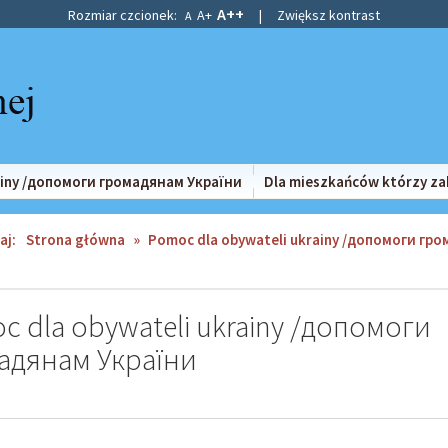
A++
Rozmiar czcionek:
A+
|
Zwiększ kontrast
A
ainy /допомоги громадянам України
Dla mieszkańców którzy za
aj:
Strona główna
»
Pomoc dla obywateli ukrainy /допомоги гр
 dla obywateli ukrainy /допомоги
адянам України