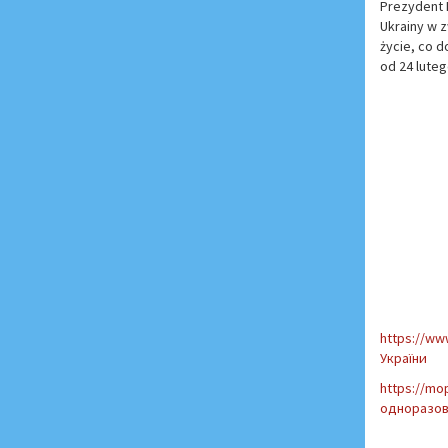
Prezydent 
Ukrainy w 
życie, co 
od 24 luteg
https://www
України
https://mo
одноразов