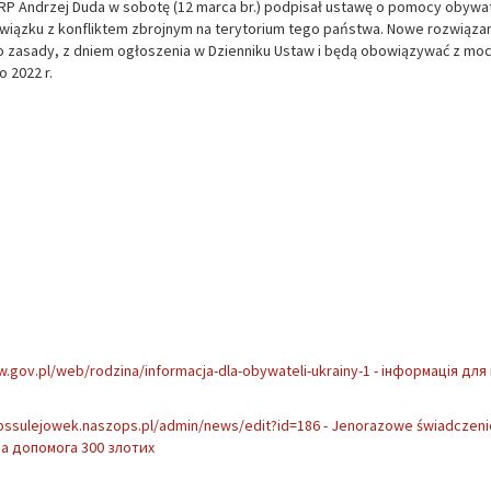
RP Andrzej Duda w sobotę (12 marca br.) podpisał ustawę o pomocy obyw
związku z konfliktem zbrojnym na terytorium tego państwa. Nowe rozwiąza
do zasady, z dniem ogłoszenia w Dzienniku Ustaw i będą obowiązywać z mo
o 2022 r.
.gov.pl/web/rodzina/informacja-dla-obywateli-ukrainy-1 -
інформація для
pssulejowek.naszops.pl/admin/news/edit?id=186 - Jenorazowe świadczenie
а допомога 300 злотих