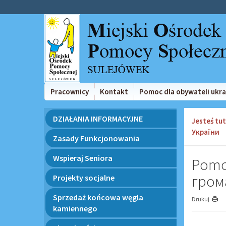
Przejdź
Przejdź
do
do
głównej
wyszukiwarki
treści
Pracownicy
Kontakt
Pomoc dla obywateli ukr
Menu
DZIAŁANIA INFORMACYJNE
Jesteś tut
України
Zasady Funkcjonowania
Wspieraj Seniora
Pomoc
гром
Projekty socjalne
Sprzedaż końcowa węgla
Drukuj
kamiennego