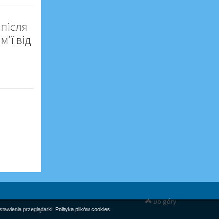
 після
’ї від
Do góry
stawienia przeglądarki.
Polityka plików cookies.