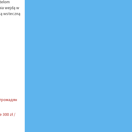
atelom
nia wejdą w
cą wsteczną
 громадян
 300 zł /