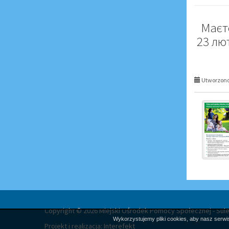
Mаєте
23 лю
Utworzono 
Copyright © 2026 Miejski Ośrodek Pomocy Społecznej - Sul
Wykorzystujemy pliki cookies, aby nasz serwis
Projekt i realizacja:
Interefekt