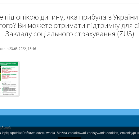
 під опікою дитину, яка прибула з України
того? Ви можете отримати підтримку для сім
Закладу соціального страхування (ZUS)
dnia 23.03.2022, 15:46
ejówek
 lepiej spełniał Państwa oczekiwania. Można zablokować zapisywanie cookies, zmieniając u